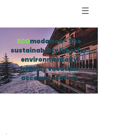
ECO
modation - The
sustainability label for
environmentally
friendly vacation
accommodation