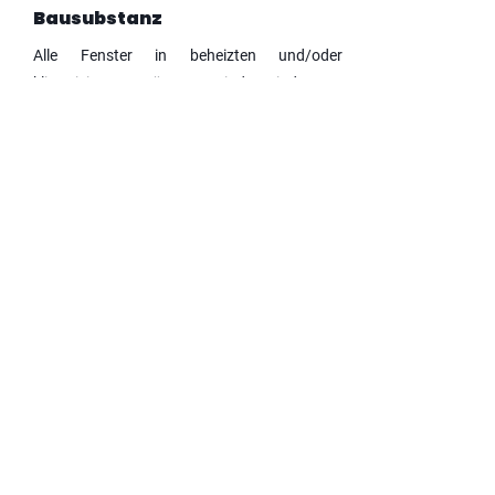
Bausubstanz
Alle Fenster in beheizten und/oder
klimatisierten Räumen sind mindestens
doppelt verglast.
Nachhaltige Wassernutzung
und Einsatz von
Wasserspartechnik
Nachhaltige Wassernutzung wird durch
effiziente Wasserspartechnik gefördert, um
Ressourcen zu schonen.
Standortinterne
Abwasserbehandlung