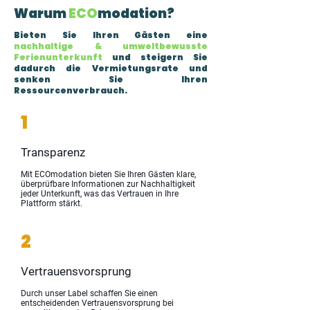
Warum
ECO
modation?
Bieten Sie Ihren Gästen eine
nachhaltige & umweltbewusste
Ferienunterkunft
und steigern Sie
dadurch die Vermietungsrate und
senken Sie Ihren
Ressourcenverbrauch.
1
Transparenz
Mit ECOmodation bieten Sie Ihren Gästen klare,
überprüfbare Informationen zur Nachhaltigkeit
jeder Unterkunft, was das Vertrauen in Ihre
Plattform stärkt.
2
Vertrauensvorsprung
Durch unser Label schaffen Sie einen
entscheidenden Vertrauensvorsprung bei