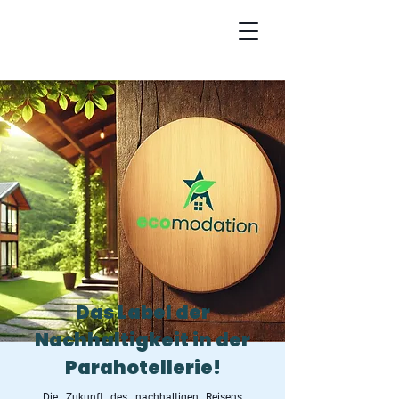
Das Label der
Nachhaltigkeit in der
Parahotellerie!
Die Zukunft des nachhaltigen Reisens